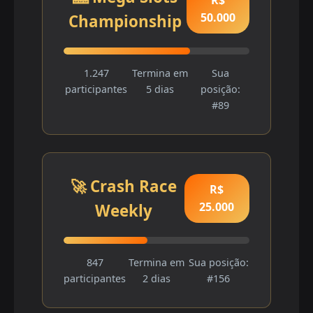
R$
50.000
Championship
1.247
Termina em
Sua
participantes
5 dias
posição:
#89
🚀 Crash Race
R$
25.000
Weekly
847
Termina em
Sua posição:
participantes
2 dias
#156