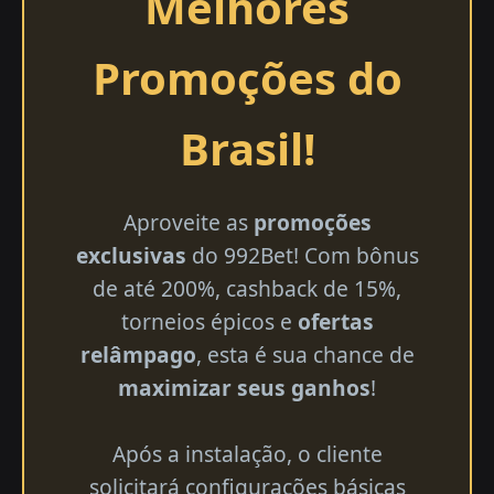
Melhores
Promoções do
Brasil!
Aproveite as
promoções
exclusivas
do 992Bet! Com bônus
de até 200%, cashback de 15%,
torneios épicos e
ofertas
relâmpago
, esta é sua chance de
maximizar seus ganhos
!
Após a instalação, o cliente
solicitará configurações básicas