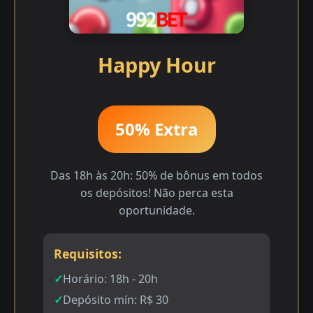
Happy Hour
50% Extra
Das 18h às 20h: 50% de bônus em todos
os depósitos! Não perca esta
oportunidade.
Requisitos:
Horário: 18h - 20h
Depósito mín: R$ 30