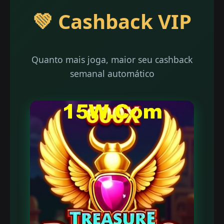
💚 Cashback VIP
Quanto mais joga, maior seu cashback
semanal automático