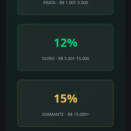
PRATA - R$ 1.001-5.000
12%
OURO - R$ 5.001-15.000
15%
DIAMANTE - R$ 15.000+