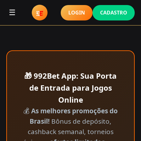
☰
LOGIN
CADASTRO
🎁 992Bet App: Sua Porta
de Entrada para Jogos
Online
💰
As melhores promoções do
Brasil!
Bônus de depósito,
cashback semanal, torneios