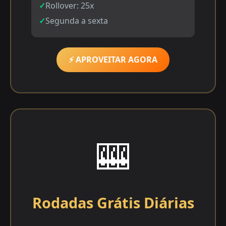
Rollover: 25x
Segunda a sexta
⚡ APROVEITAR AGORA
🎰
Rodadas Grátis Diárias