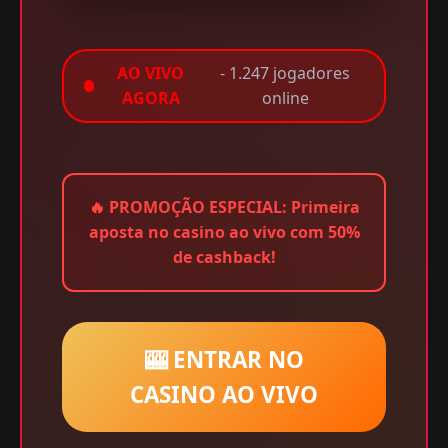
AO VIVO
- 1.247 jogadores
AGORA
online
🔥
PROMOÇÃO ESPECIAL:
Primeira
aposta no casino ao vivo com 50%
de cashback!
🎰 ENTRAR NO
CASINO AO VIVO