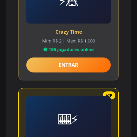
⚡🎪
Crazy Time
Min: R$ 2 | Max: R$ 1.000
🟢 156 jogadores online
ENTRAR
🎰⚡