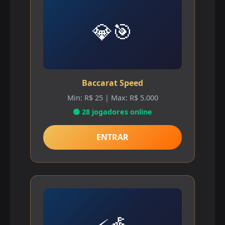
💎🎯
Baccarat Speed
Min: R$ 25 | Max: R$ 5.000
🟢 28 jogadores online
ENTRAR