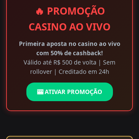
🔥 PROMOÇÃO
CASINO AO VIVO
Primeira aposta no casino ao vivo
com 50% de cashback!
Válido até R$ 500 de volta | Sem
rollover | Creditado em 24h
🎰 ATIVAR PROMOÇÃO