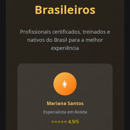
Brasileiros
Profissionais certificados, treinados e
nativos do Brasil para a melhor
experiência
👩
Mariana Santos
Especialista em Roleta
⭐⭐⭐⭐⭐ 4.9/5