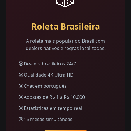
Roleta Brasileira
A roleta mais popular do Brasil com
dealers nativos e regras localizadas.
Dealers brasileiros 24/7
Qualidade 4K Ultra HD
Chat em português
Apostas de R$ 1 a R$ 10.000
Estatísticas em tempo real
15 mesas simultâneas