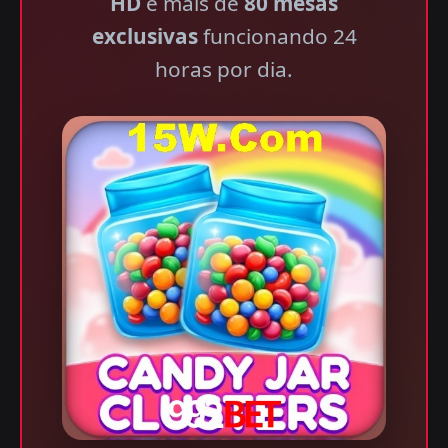
HD
e mais de
80 mesas
exclusivas
funcionando 24
horas por dia.