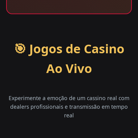
🎯 Jogos de Casino
Ao Vivo
Experimente a emoção de um cassino real com
dealers profissionais e transmissão em tempo
real