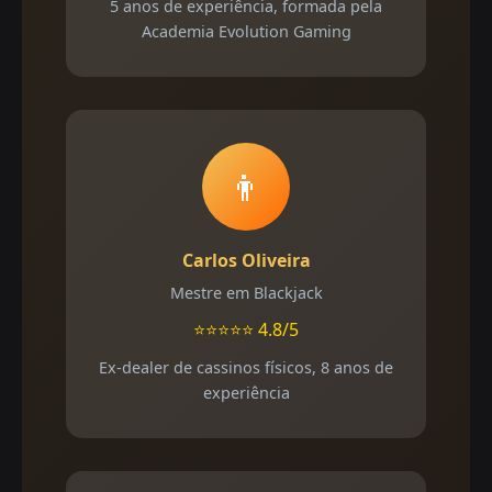
5 anos de experiência, formada pela
Academia Evolution Gaming
👨
Carlos Oliveira
Mestre em Blackjack
⭐⭐⭐⭐⭐ 4.8/5
Ex-dealer de cassinos físicos, 8 anos de
experiência