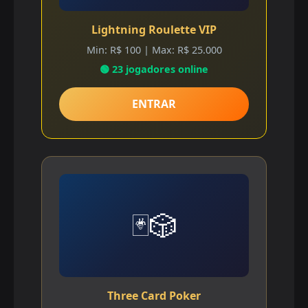
Lightning Roulette VIP
Min: R$ 100 | Max: R$ 25.000
🟢 23 jogadores online
ENTRAR
🃏🎲
Three Card Poker