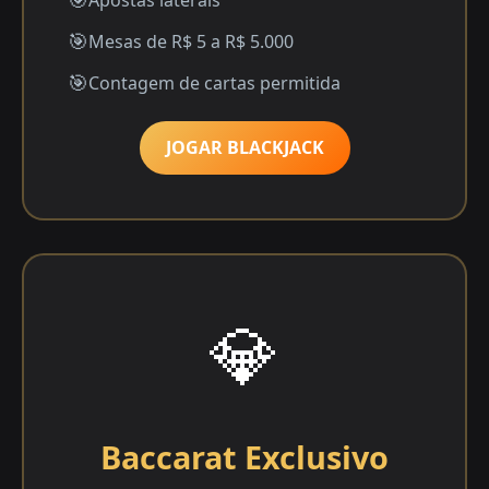
Mesas de R$ 5 a R$ 5.000
Contagem de cartas permitida
JOGAR BLACKJACK
💎
Baccarat Exclusivo