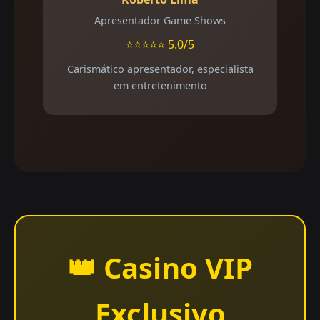
Apresentador Game Shows
⭐⭐⭐⭐⭐ 5.0/5
Carismático apresentador, especialista
em entretenimento
👑 Casino VIP
Exclusivo