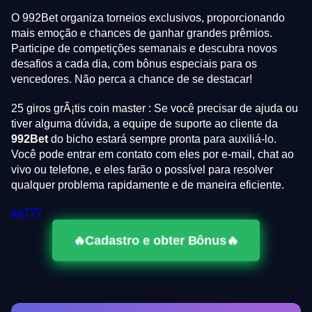
O 992Bet organiza torneios exclusivos, proporcionando
mais emoção e chances de ganhar grandes prêmios.
Participe de competições semanais e descubra novos
desafios a cada dia, com bônus especiais para os
vencedores. Não perca a chance de se destacar!
25 giros grÃ¡tis coin master : Se você precisar de ajuda ou
tiver alguma dúvida, a equipe de suporte ao cliente da
992Bet
do bicho estará sempre pronta para auxiliá-lo.
Você pode entrar em contato com eles por e-mail, chat ao
vivo ou telefone, e eles farão o possível para resolver
qualquer problema rapidamente e de maneira eficiente.
ira777
🔥Cadastro e obter Bônus🔥