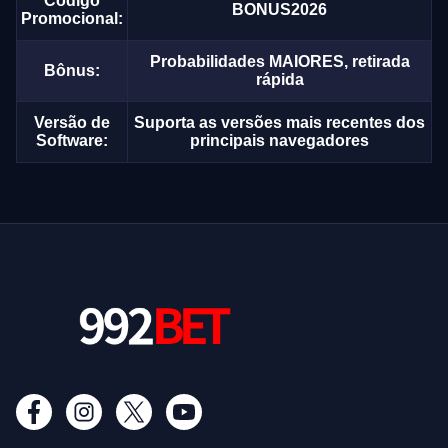
Código
BONUS2026
Promocional:
Probabilidades MAIORES, retirada
Bônus:
rápida
Versão de
Suporta as versões mais recentes dos
Software:
principais navegadores