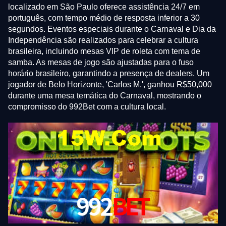
localizado em São Paulo oferece assistência 24/7 em
português, com tempo médio de resposta inferior a 30
segundos. Eventos especiais durante o Carnaval e Dia da
Independência são realizados para celebrar a cultura
brasileira, incluindo mesas VIP de roleta com tema de
samba. As mesas de jogo são ajustadas para o fuso
horário brasileiro, garantindo a presença de dealers. Um
jogador de Belo Horizonte, 'Carlos M.', ganhou R$50,000
durante uma mesa temática do Carnaval, mostrando o
compromisso do 992Bet com a cultura local.