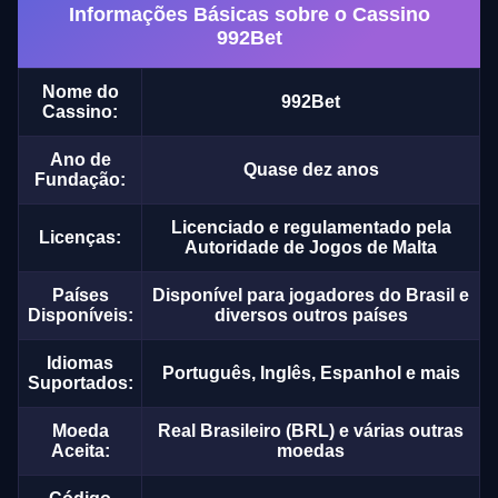
Informações Básicas sobre o Cassino
992Bet
Nome do
992Bet
Cassino:
Ano de
Quase dez anos
Fundação:
Licenciado e regulamentado pela
Licenças:
Autoridade de Jogos de Malta
Países
Disponível para jogadores do Brasil e
Disponíveis:
diversos outros países
Idiomas
Português, Inglês, Espanhol e mais
Suportados:
Moeda
Real Brasileiro (BRL) e várias outras
Aceita:
moedas