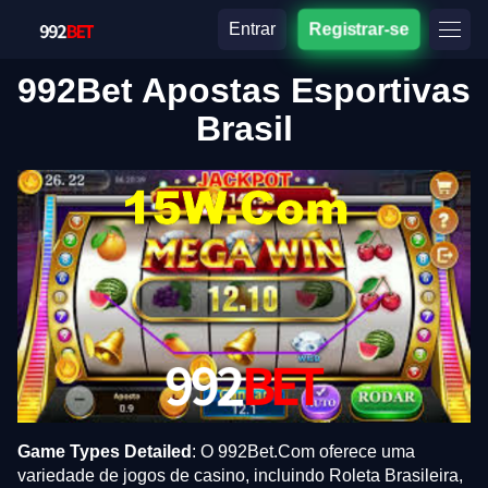
Entrar
Registrar-se
992Bet Apostas Esportivas
Brasil
Game Types Detailed
: O 992Bet.Com oferece uma
variedade de jogos de casino, incluindo Roleta Brasileira,